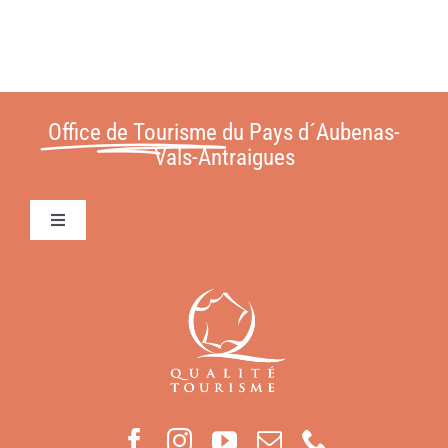
Office de Tourisme
du Pays d´Aubenas-
Vals-Antraigues
Toggle
Navigation
Conditions Générales de Vente
Contact
Mentions légales