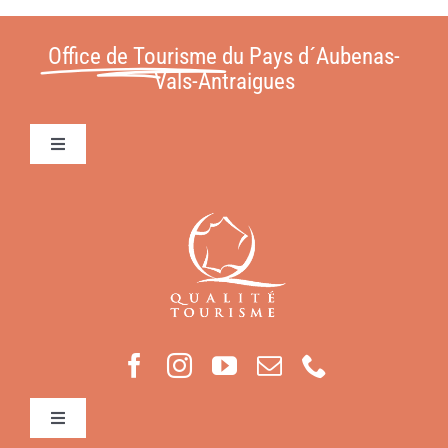
Office de Tourisme
du Pays d´Aubenas-
Vals-Antraigues
Toggle
Navigation
Conditions Générales de Vente
Contact
Mentions légales
Toggle