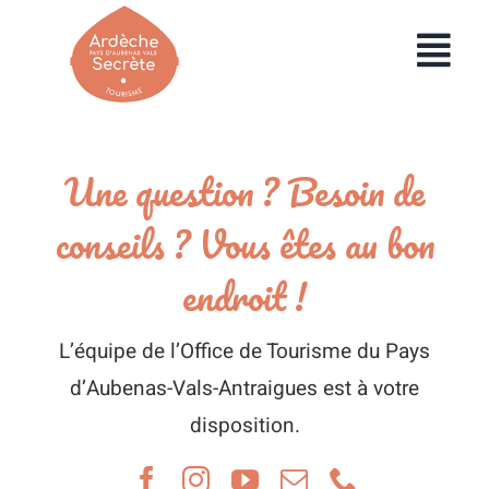
Passer
au
Toggl
contenu
Navig
HOME
Une question ? Besoin de
UTILISER MA BOX
conseils ? Vous êtes au bon
COMMANDER UNE BOX
endroit !
ENTREPRISES
L’équipe de l’Office de Tourisme du Pays
d’Aubenas-Vals-Antraigues est à votre
disposition.