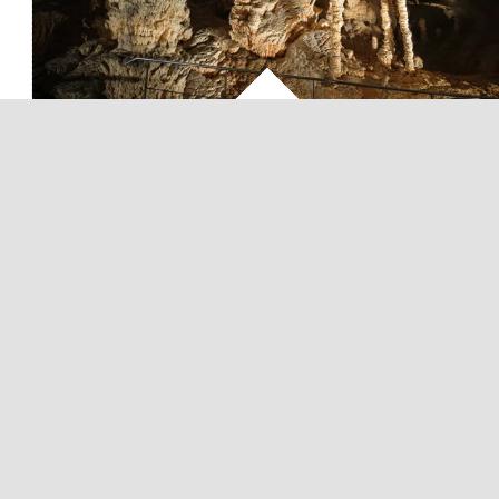
Pour 2 personnes
Valable Toute l'année
Orgnac l'Aven
voir le détail