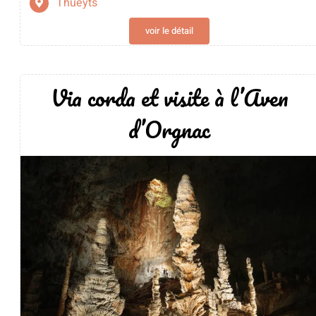
Thueyts
voir le détail
Via corda et visite à l’Aven
d’Orgnac