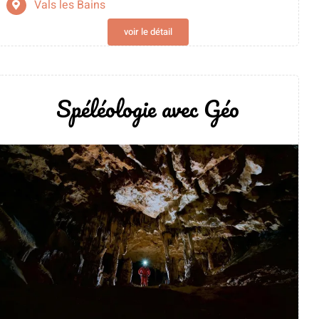
Vals les Bains
voir le détail
Spéléologie avec Géo