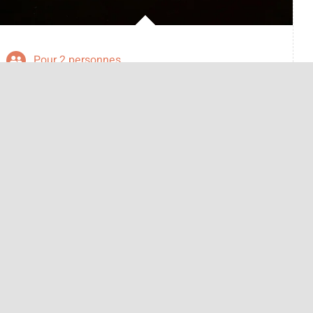
Pour 2 personnes
Valable Du 1er mars au 31 octobre
Aubenas
voir le détail
Canoé accompagné avec
Kayacorde