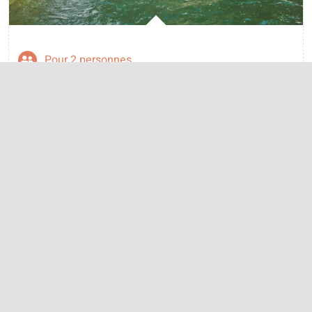
Pour 2 personnes
Valable De fin mars à début novembre
Vallée de la Besorgues
voir le détail
Canyoning avec Géo