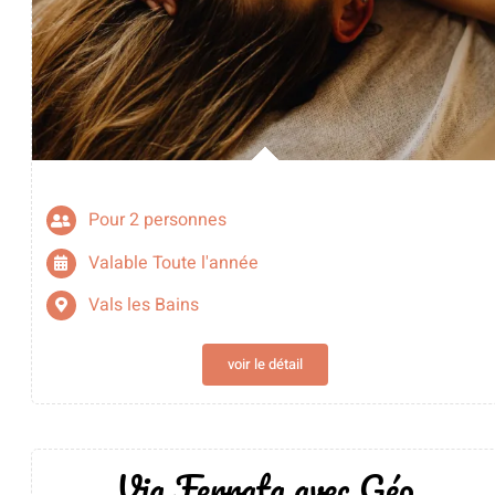
Pour 2 personnes
Valable Toute l'année
Vals les Bains
voir le détail
Via Ferrata avec Géo