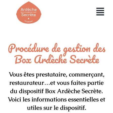
Passer
au
Toggl
contenu
Navig
HOME
Procédure de gestion des
UTILISER MA BOX
Box Ardèche Secrète
COMMANDER UNE BOX
Vous êtes prestataire, commerçant,
ENTREPRISES
restaurateur…et vous faites partie
du dispositif
Box Ardèche Secrète
.
Voici les informations essentielles et
utiles sur le dispositif.