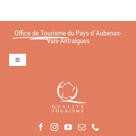
Office de Tourisme
du Pays d´Aubenas-
Vals-Antraigues
Toggle
Navigation
Conditions Générales de Vente
Contact
Mentions légales