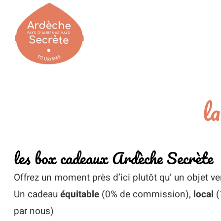
Passer
au
contenu
l
les box cadeaux Ardèche Secrète
Offrez un moment près d’ici plutôt qu’ un objet ve
Un cadeau
équitable
(0% de commission),
local
(
par nous)