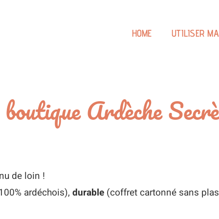
HOME
UTILISER M
a boutique Ardèche Secrè
nu de loin !
100% ardéchois),
durable
(coffret cartonné sans plas