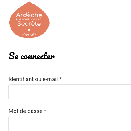
Passer
au
contenu
Se connecter
Obligatoire
Identifiant ou e-mail
*
Obligatoire
Mot de passe
*