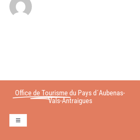
Office de Tourisme
du Pays d´Aubenas-
Vals-Antraigues
Toggle
Navigation
Conditions Générales de Vente