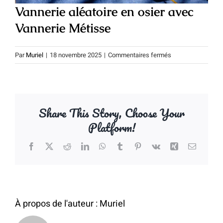
Vannerie aléatoire en osier avec
Vannerie Métisse
sur
Par
Muriel
|
18 novembre 2025
|
Commentaires fermés
Vannerie
aléatoire
en
osier
Share This Story, Choose Your
avec
Platform!
Vannerie
Métisse
Facebook
X
Reddit
LinkedIn
WhatsApp
Tumblr
Pinterest
Vk
Xing
Email
À propos de l'auteur :
Muriel