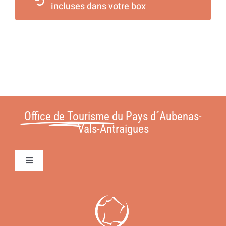
incluses dans votre box
Office de Tourisme
du Pays d´Aubenas-
Vals-Antraigues
Toggle
Navigation
Conditions Générales de Vente
Contact