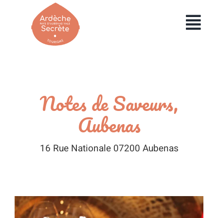
Passer
au
Toggl
contenu
Navig
HOME
UTILISER MA BOX
Notes de Saveurs,
COMMANDER UNE BOX
Aubenas
ENTREPRISES
16 Rue Nationale 07200 Aubenas