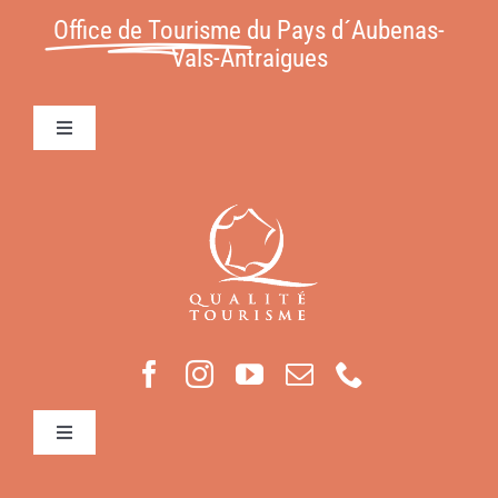
Office de Tourisme
du Pays d´Aubenas-
Vals-Antraigues
Toggle
Navigation
Conditions Générales de Vente
Contact
Mentions légales
Toggle
Navigation
Mon compte