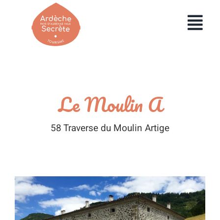
Passer
au
Toggl
contenu
Navig
HOME
UTILISER MA BOX
Le Moulin A
COMMANDER UNE BOX
58 Traverse du Moulin Artige
ENTREPRISES