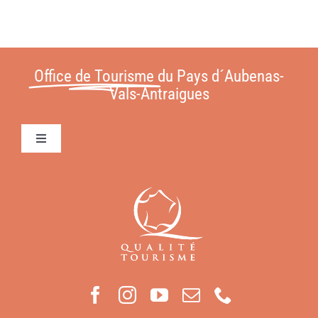
Office de Tourisme
du Pays d´Aubenas-
Vals-Antraigues
Toggle
Navigation
Conditions Générales de Vente
Contact
Mentions légales