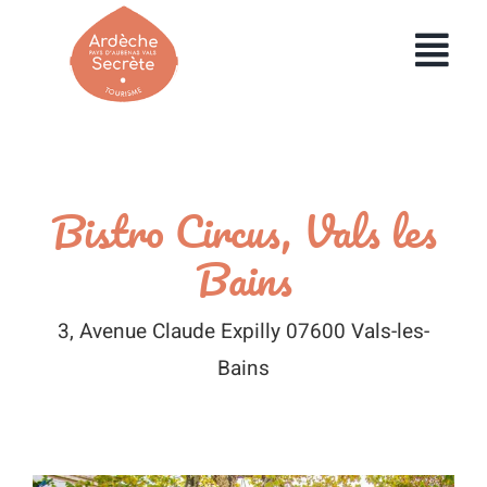
Passer
au
Toggl
contenu
Navig
HOME
UTILISER MA BOX
Bistro Circus, Vals les
COMMANDER UNE BOX
Bains
ENTREPRISES
3, Avenue Claude Expilly 07600 Vals-les-
Bains