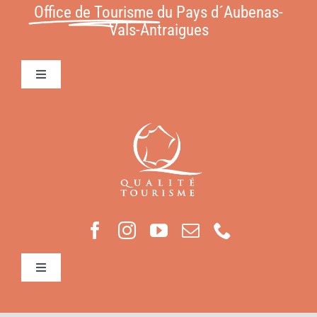
Office de Tourisme
du Pays d´Aubenas-
Vals-Antraigues
Toggle
Navigation
Conditions Générales de Vente
Contact
Mentions légales
Toggle
Navigation
Mon compte